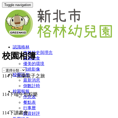
Toggle navigation
認識格林
格林校史與理念
校園相簿
健康蔬食
優美的環境
環繞影像
校園訊息
114下~宜蘭親子之旅
最新消息
倒數計時
校園報報
114下端午包粽樂
作息表
餐點表
行事曆
114下讀書會
師資好評