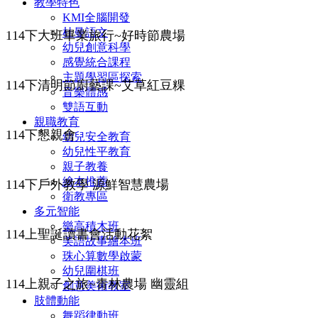
教學特色
KMI全腦開發
杜曼語文
114下大班畢業旅行~好時節農場
幼兒創意科學
感覺統合課程
主題學習區探索
114下清明節廚藝課~艾草紅豆粿
音樂體感
雙語互動
親職教育
114下懇親會
幼兒安全教育
幼兒性平教育
親子教養
繪本推薦
114下戶外教學 源鮮智慧農場
衛教專區
多元智能
樂高積木班
114上聖誕讀書會活動花絮
美語故事繪本班
珠心算數學啟蒙
幼兒圍棋班
114上親子之旅~青林農場 幽靈組
創意美術教室
肢體動能
舞蹈律動班