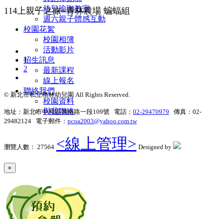
幼兒瑜珈教室
114上親子之旅~青林農場 蝙蝠組
週六親子體感互動
校園花絮
校園相簿
活動影片
1
招生訊息
2
最新課程
線上報名
聯絡我們
© 新北市私立格林幼兒園 All Rights Reserved.
校園資料
與我聯絡
地址：新北市中和區興南路一段109號 電話：
02-29470979
傳真：02-
29482124 電子郵件：
pcoa2003@yahoo.com.tw
<線上管理>
瀏覽人數： 27564
Designed by
×