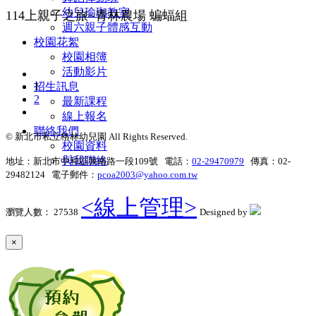
幼兒瑜珈教室
114上親子之旅~青林農場 蝙蝠組
週六親子體感互動
校園花絮
校園相簿
活動影片
1
招生訊息
2
最新課程
線上報名
聯絡我們
© 新北市私立格林幼兒園 All Rights Reserved.
校園資料
與我聯絡
地址：新北市中和區興南路一段109號 電話：
02-29470979
傳真：02-
29482124 電子郵件：
pcoa2003@yahoo.com.tw
<線上管理>
瀏覽人數： 27538
Designed by
×