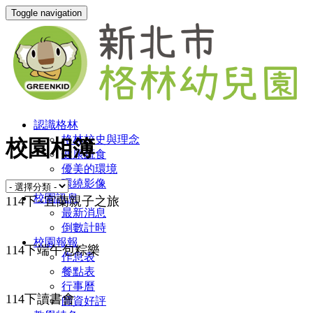
Toggle navigation
認識格林
格林校史與理念
校園相簿
健康蔬食
優美的環境
環繞影像
校園訊息
114下~宜蘭親子之旅
最新消息
倒數計時
校園報報
114下端午包粽樂
作息表
餐點表
行事曆
114下讀書會
師資好評