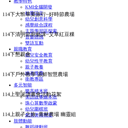
教學特色
KMI全腦開發
杜曼語文
114下大班畢業旅行~好時節農場
幼兒創意科學
感覺統合課程
主題學習區探索
114下清明節廚藝課~艾草紅豆粿
音樂體感
雙語互動
親職教育
114下懇親會
幼兒安全教育
幼兒性平教育
親子教養
繪本推薦
114下戶外教學 源鮮智慧農場
衛教專區
多元智能
樂高積木班
114上聖誕讀書會活動花絮
美語故事繪本班
珠心算數學啟蒙
幼兒圍棋班
114上親子之旅~青林農場 幽靈組
創意美術教室
肢體動能
舞蹈律動班