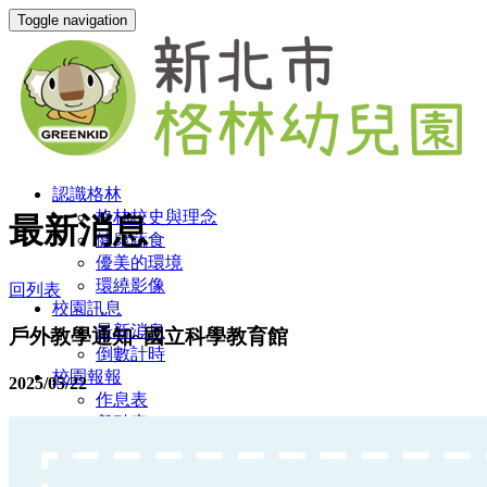
Toggle navigation
認識格林
格林校史與理念
最新消息
健康蔬食
優美的環境
環繞影像
回列表
校園訊息
最新消息
戶外教學通知~國立科學教育館
倒數計時
校園報報
2025/05/22
作息表
餐點表
行事曆
師資好評