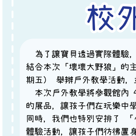
教學特色
KMI全腦開發
杜曼語文
幼兒創意科學
感覺統合課程
主題學習區探索
音樂體感
雙語互動
親職教育
幼兒安全教育
幼兒性平教育
親子教養
繪本推薦
衛教專區
多元智能
樂高積木班
美語故事繪本班
珠心算數學啟蒙
幼兒圍棋班
創意美術教室
肢體動能
舞蹈律動班