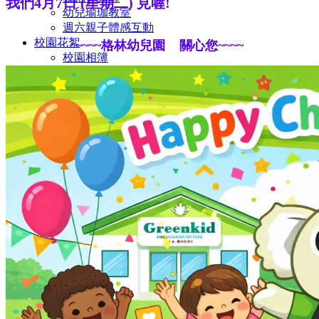
我們4月7日 (星期二) 見喔!
幼兒瑜珈教室
週六親子體感互動
校園花絮
~~~~格林幼兒園 關心您~~~~
校園相簿
活動影片
招生訊息
最新課程
線上報名
聯絡我們
校園資料
與我聯絡