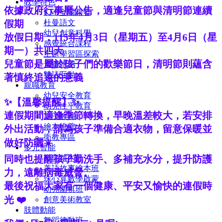
教學特色
依據政府行事曆公告，適逢兒童節與清明節連續
KMI全腦開發
杜曼語文
假期
幼兒創意科學
放假日期：115年4月3日（星期五）至4月6日（星
感覺統合課程
期一）共四天
主題學習區探索
兒童節是屬於孩子們的歡樂節日，清明節則蘊含
音樂體感
雙語互動
著慎終追遠的意義
親職教育
幼兒安全教育
✨【溫馨提醒】✨
幼兒性平教育
連假期間適逢季節轉換，早晚溫差較大，若安排
親子教養
繪本推薦
外出活動，請為孩子準備合適衣物，留意保暖並
衛教專區
做好防曬☀️
多元智能
樂高積木班
同時也提醒孩子勤洗手、多補充水分，提升防護
美語故事繪本班
力，遠離病毒威脅。
珠心算數學啟蒙
最後祝福大家有一個健康、平安又愉快的連假時
幼兒圍棋班
光 ❤️
創意美術教室
肢體動能
舞蹈律動班