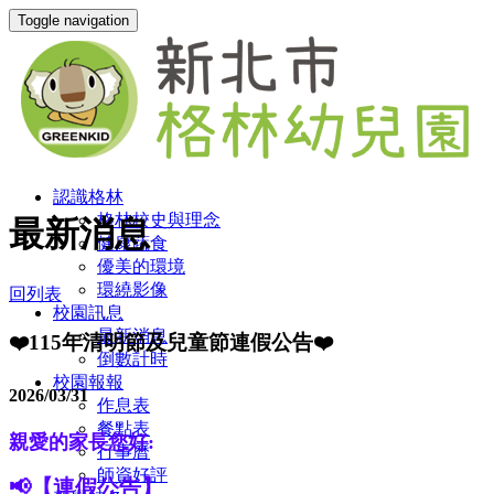
Toggle navigation
認識格林
格林校史與理念
最新消息
健康蔬食
優美的環境
環繞影像
回列表
校園訊息
最新消息
❤️115年清明節及兒童節連假公告❤️
倒數計時
校園報報
2026/03/31
作息表
餐點表
親愛的家長您好:
行事曆
師資好評
📢【連假公告】