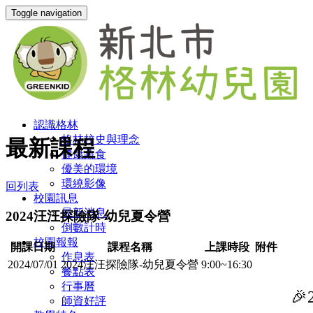
Toggle navigation
認識格林
格林校史與理念
最新課程
健康蔬食
優美的環境
環繞影像
回列表
校園訊息
最新消息
2024汪汪探險隊-幼兒夏令營
倒數計時
校園報報
開課日期
課程名稱
上課時段
附件
作息表
2024/07/01
2024汪汪探險隊-幼兒夏令營
9:00~16:30
餐點表
行事曆

師資好評