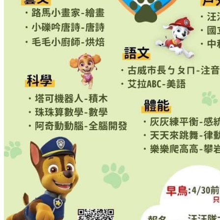
幼兒瑜珈教室
週六親子體感互動
校園花絮
校園相簿
活動影片
招生訊息
最新課程
線上報名
聯絡我們
校園資料
與我聯絡