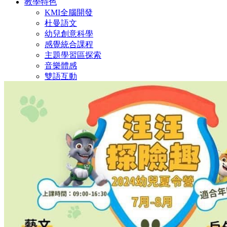
教學特色
KMI全腦開發
杜曼語文
幼兒創意科學
感覺統合課程
主題學習區探索
音樂體感
雙語互動
親職教育
幼兒安全教育
幼兒性平教育
親子教養
繪本推薦
衛教專區
多元智能
樂高積木班
美語故事繪本班
珠心算數學啟蒙
幼兒圍棋班
創意美術教室
肢體動能
舞蹈律動班