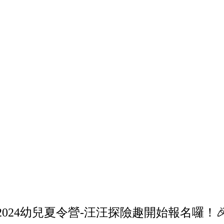
2024幼兒夏令營-汪汪探險趣開始報名囉！🎉